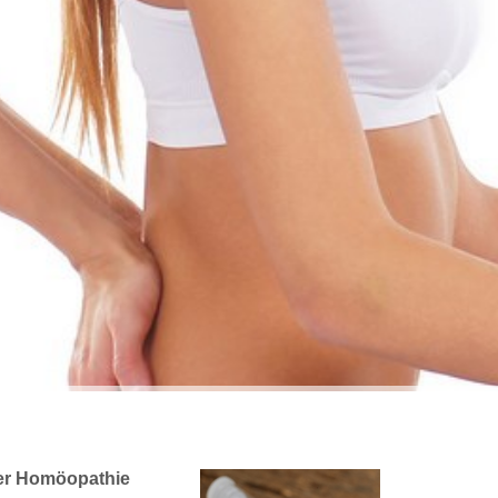
e
r Homöopathie