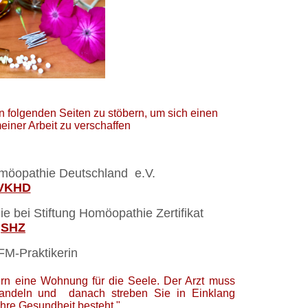
n folgenden Seiten zu stöbern, um sich einen
einer Arbeit zu verschaffen
her Homöopathie Deutschland e.V.
VKHD
hie bei Stiftung Homöopathie Zertifikat
SHZ
e TFM-Praktikerin
ndern eine Wohnung für die Seele. Der Arzt muss
handeln und danach streben Sie in Einklang
leine die wahre Gesundheit besteht."