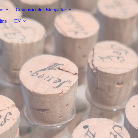
ie
Craniosacrale Osteopathie
line
EN