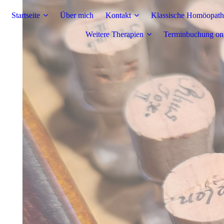
Startseite
Über mich
Kontakt
Klassische Homöopath
Weitere Therapien
Terminbuchung on