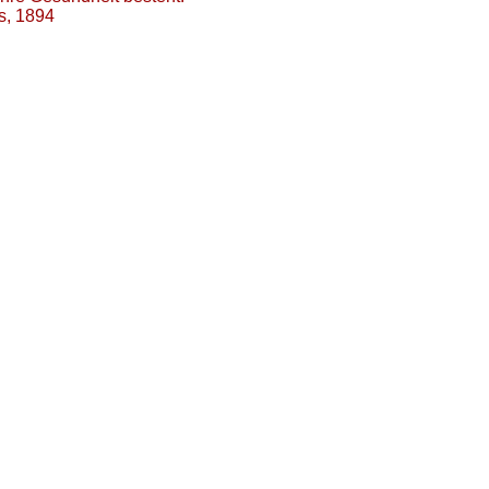
s, 1894
rden Sie ein Fan unserer Facebook Seite
e besondere Vorteile.